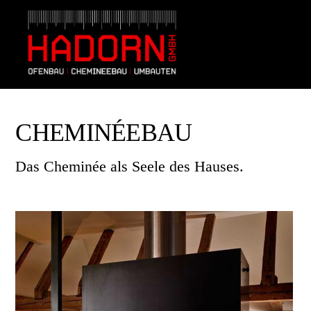
Skip
Men
to
content
CHEMINÉEBAU
Das Cheminée als Seele des Hauses.