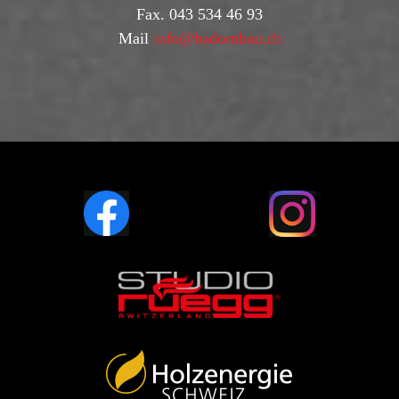
Fax. 043 534 46 93
Mail
info@hadornbau.ch